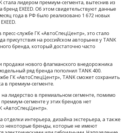
K стала лидером премиум-сегмента, вытеснив из
а бренд EXEED. Об этом свидетельствуют данные
месяц года в РФ было реализовано 1 672 новых
 EXEED.
в пресс-службе ГК «АвтоСпецЦентр», это стало
ода присутствия на российском авторынке у TANK
ного бренда, который достаточно часто
али продажи нового флагманского внедорожника
а модельный ряд бренда пополнил TANK 400.
лужбе ГК «АвтоСпецЦентр», TANK сможет сохранить
а в премиум-сегменте.
 на лидерство в премиальном сегменте, помимо
в премиум-сегменте у этих брендов нет
ГК «АвтоСпецЦентр».
 отделки интерьера, дизайна экстерьера, а также
ько некоторые бренды, которые не имеют
ся электрическими или гибридными. Направление