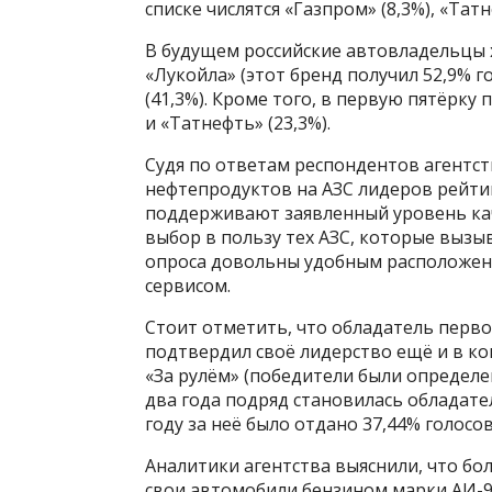
списке числятся «Газпром» (8,3%), «Татн
В будущем российские автовладельцы 
«Лукойла» (этот бренд получил 52,9% г
(41,3%). Кроме того, в первую пятёрку
и «Татнефть» (23,3%).
Судя по ответам респондентов агентст
нефтепродуктов на АЗС лидеров рейтин
поддерживают заявленный уровень кач
выбор в пользу тех АЗС, которые вызы
опроса довольны удобным расположен
сервисом.
Стоит отметить, что обладатель перво
подтвердил своё лидерство ещё и в ко
«За рулём» (победители были определе
два года подряд становилась обладате
году за неё было отдано 37,44% голосов,
Аналитики агентства выяснили, что бо
свои автомобили бензином марки АИ-9