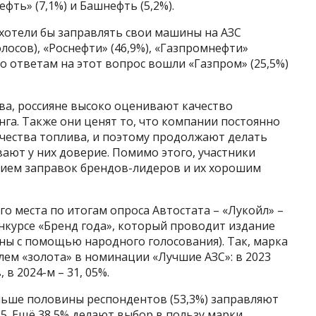
ефть» (7,1%) и Башнефть (5,2%).
хотели бы заправлять свои машины на АЗС
олосов), «Роснефти» (46,9%), «Газпромнефти»
 по ответам на этот вопрос вошли «Газпром» (25,5%)
ва, россияне высоко оценивают качество
га. Также они ценят то, что компании постоянно
ества топлива, и поэтому продолжают делать
вают у них доверие. Помимо этого, участники
ием заправок брендов-лидеров и их хорошим
го места по итогам опроса Автостата – «Лукойл» –
нкурсе «Бренд года», который проводит издание
ны с помощью народного голосования). Так, марка
лем «золота» в номинации «Лучшие АЗС»: в 2023
 в 2024-м – 31, 05%.
льше половины респондентов (53,3%) заправляют
5. Ещё 38,5% делают выбор в пользу марки