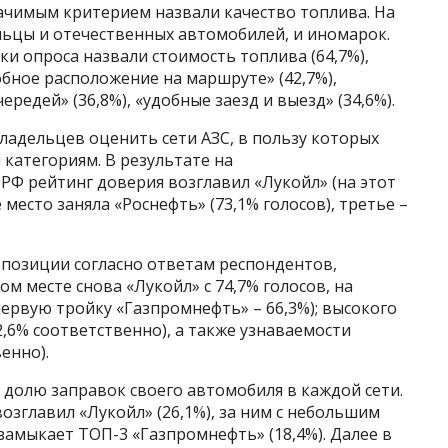
ачимым критерием назвали качество топлива. На
льцы и отечественных автомобилей, и иномарок.
 опроса назвали стоимость топлива (64,7%),
обное расположение на маршруте» (42,7%),
редей» (36,8%), «удобные заезд и выезд» (34,6%).
ладельцев оценить сети АЗС, в пользу которых
 категориям. В результате на
РФ рейтинг доверия возглавил «Лукойл» (на этот
 место заняла «Роснефть» (73,1% голосов), третье –
позиции согласно ответам респондентов,
ом месте снова «Лукойл» с 74,7% голосов, на
первую тройку «Газпромнефть» – 66,3%); высокого
62,6% соответственно), а также узнаваемости
венно).
долю заправок своего автомобиля в каждой сети.
возглавил «Лукойл» (26,1%), за ним с небольшим
 замыкает ТОП-3 «Газпромнефть» (18,4%). Далее в