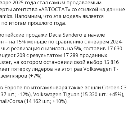
нваре 2025 года стал самым продаваемым
ерты агентства «АВТОСТАТ» со ссылкой на данные
mics. Напомним, что эта модель является
 по итогам прошлого года.
ропейские продажи Dacia Sandero в начале
н – на 15% меньше по сравнению с январем 2024-
, чья реализация снизилась на 5%, составив 17 630
eugeot 208 с результатом 17 289 проданных
uster, на котором остановили свой выбор 15 816
ает пятерку лидеров на этот раз Volkswagen T-
кземпляров (+7%).
 Европе по итогам января также вошли Citroen C3
 337 шт.; -12%), Volkswagen Tiguan (15 330 шт.; +45%),
all/Corsa (14 162 шт.; +10%).