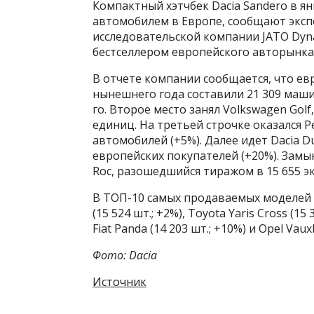
Компактный хэтчбек Dacia Sandero в я
автомобилем в Европе, сообщают эксп
исследовательской компании JATO Dyna
бестселлером европейского авторынка
В отчете компании сообщается, что ев
нынешнего года составили 21 309 маши
го. Второе место занял Volkswagen Golf
единиц. На третьей строчке оказался P
автомобилей (+5%). Далее идет Dacia D
европейских покупателей (+20%). Замык
Roc, разошедшийся тиражом в 15 655 э
В ТОП-10 самых продаваемых моделей в
(15 524 шт.; +2%), Toyota Yaris Cross (15
Fiat Panda (14 203 шт.; +10%) и Opel Vauxh
Фото: Dacia
Источник