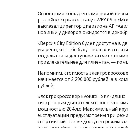
Основными конкурентами новой версии э
российском рынке станут WEY 05 и «Мо
высказал директор дивизиона АГ «Авил
новинки у дилеров ожидается в декабр
«Версия City Edition будет доступна в
уверены, что обе будут пользоваться в
модель стала доступнее за счет оптим
привлекательнее для клиента», — ком
Напомним, стоимость электрокроссовера
начинается от 2 290 000 рублей, а в к
рублей.
Электрокроссовер Evolute i-SKY (длина 
синхронным двигателем с постоянным
мощностью 204 л.с. Максимальный крут
эксплуатации предусмотрены три реж
спортивный. Также доступен режим «к
электромобиль как источник питания б