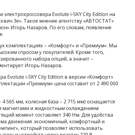
лектрокроссовера Evolute i-SKY City Edition на
сквич 3е». Такое мнение агентству «АВТОСТАТ»
он» Игорь Назаров. По его словам, появление
е.
 двух комплектациях – «Комфорт» и «Премиум». Мы
ысоким спросом у покупателей. Кроме того,
изированного набора опций, а значит –
ментирует Игорь Назаров.
 Evolute i-SKY City Edition в версии «Комфорт»
омплектации «Премиум» цена составит от 2 490 000
– 4 565 мм, колесная база – 2 715 мм) оснащается
и магнитами и жидкостным охлаждением
ящий момент составляет 340 Нм. Для удобства
има движения: экономичный, комфортный и
емпинг», который позволяет использовать
ытовых устройств через розетку 220 В.