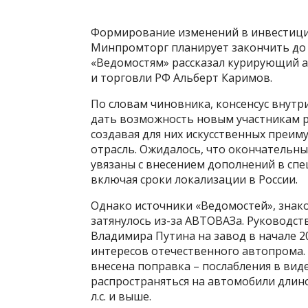
Формирование изменений в инвестиц
Минпромторг планирует закончить до 
«Ведомостям» рассказал курирующий 
и торговли РФ Альберт Каримов.
По словам чиновника, консенсус внутри
дать возможность новым участникам р
создавая для них искусственных преим
отрасль. Ожидалось, что окончательны
увязаны с внесением дополнений в сп
включая сроки локализации в России.
Однако источники «Ведомостей», знако
затянулось из-за АВТОВАЗа. Руководст
Владимира Путина на завод в начале 
интересов отечественного автопрома. 
внесена поправка – послабления в вид
распространяться на автомобили длино
л.с. и выше.