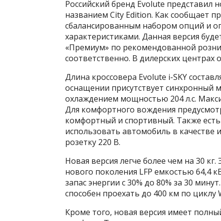
Российский бренд Evolute представил 
названием City Edition. Как сообщает п
сбалансированным набором опций и о
характеристиками. Данная версия буде
«Премиум» по рекомендованной розничн
соответственно. В дилерских центрах о
Длина кроссовера Evolute i-SKY составл
оснащении присутствует синхронный 
охлаждением мощностью 204 л.с. Макс
Для комфортного вождения предусмот
комфортный и спортивный. Также есть
использовать автомобиль в качестве и
розетку 220 В.
Новая версия легче более чем на 30 кг
нового поколения LFP емкостью 64,4 к
запас энергии с 30% до 80% за 30 минут.
способен проехать до 400 км по циклу 
Кроме того, новая версия имеет полн