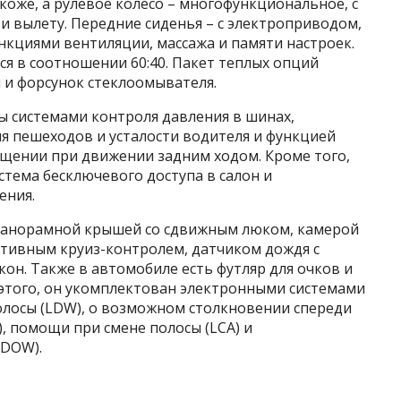
коже, а рулевое колесо – многофункциональное, с
и вылету. Передние сиденья – с электроприводом,
нкциями вентиляции, массажа и памяти настроек.
я в соотношении 60:40. Пакет теплых опций
й и форсунок стеклоомывателя.
ны системами контроля давления в шинах,
я пешеходов и усталости водителя и функцией
щении при движении задним ходом. Кроме того,
стема бесключевого доступа в салон и
ения.
панорамной крышей со сдвижным люком, камерой
аптивным круиз-контролем, датчиком дождя с
он. Также в автомобиле есть футляр для очков и
этого, он укомплектован электронными системами
олосы (LDW), о возможном столкновении спереди
), помощи при смене полосы (LCA) и
(DOW).