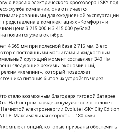
новую версию электрического кроссовера i‑SKY под
ресс-служба компании, она отличается
птимизированными для ежедневной эксплуатации
т представлена в комплектациях «Комфорт» и
ой цене 3 215 000 и 3 415 000 рублей
на появится уже в октябре.
яет 4 565 мм при колесной базе 2 715 мм. В его
мотор с постоянными магнитами и жидкостным
имальный крутящий момент составляет 340 Нм.
рены следующие режимы: экономичный,
 режим «кемпинг», который позволяет
сточника питания бытовых устройств через
. Это стало возможным благодаря тяговой батарее
Втч. На быстром заряде аккумулятор восполняет
 На чистой электроэнергии Evolute i-SKY City Edition
WLTP. Максимальная скорость – 180 км/ч.
ый комплект опций, которые призваны обеспечить