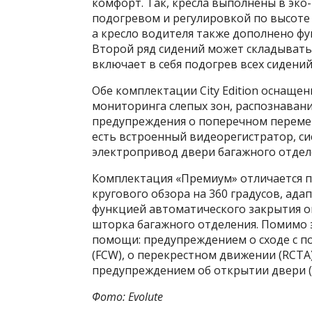
комфорт. Так, кресла выполнены в эко-
подогревом и регулировкой по высоте 
а кресло водителя также дополнено фу
Второй ряд сидений может складыватьс
включает в себя подогрев всех сидени
Обе комплектации City Edition оснаще
мониторинга слепых зон, распознавани
предупреждения о поперечном переме
есть встроенный видеорегистратор, си
электропривод двери багажного отдел
Комплектация «Премиум» отличается 
кругового обзора на 360 градусов, ад
функцией автоматического закрытия ок
шторка багажного отделения. Помимо 
помощи: предупреждением о сходе с п
(FCW), о перекрестном движении (RCTA
предупреждением об открытии двери 
Фото: Evolute