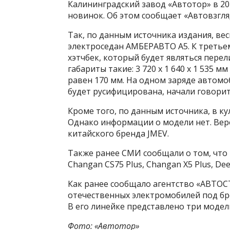
Калининградский завод «Автотор» в 20
новинок. Об этом сообщает «Автовзгля
Так, по данным источника издания, в
электроседан АМБЕРАВТО А5. К третье
хэтчбек, который будет являться пере
габариты такие: 3 720 х 1 640 х 1 535 
равен 170 мм. На одном заряде автомо
будет русифицирована, начали говорит
Кроме того, по данным источника, в ку
Однако информации о модели нет. Веро
китайского бренда JMEV.
Также ранее СМИ сообщали о том, что
Changan CS75 Plus, Changan X5 Plus, Dee
Как ранее сообщало агентство «АВТОСТ
отечественных электромобилей под бр
В его линейке представлено три модели
Фото: «Автотор»