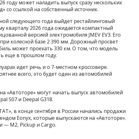
26 году может наладить выпуск сразу нескольких
д» со ссылкой на собственный источник.
есной следующего года выйдет рестайлинговый
му кварталу 2026 года ожидается компактный
лицованной версией электромобиля JMEV EV3. Его
мм при колесной базе 2 390 мм. Дорожный просвет
биль может проехать 330 км. О том, что модель
ь еще в прошлом году.
луарах идет речь и о 7-местном кроссовере.
ятнее всего, это будет один из автомобилей
 на «Автоторе» могут начать выпуск автомобилей
pal S07 и Deepal G318.
АТ», в конце сентября в России начались продажи
ендом Eonyx, которые выпускаются на «Автоторе».
 — M2, Pickup и Cargo.