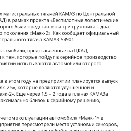
ых магистральных тягачей КАМАЗ по Центральной
Д) в рамках проекта «Беспилотные логистические
ороге были представлены три грузовика – два
о поколения «Маяк-2». Как сообщает официальный
стрального тягача КАМАЗ-54901.
автомобили, представленные на ЦКАД,
 к тем, которые пойдут в серийное производство
дприятии испытываются автомобили второго
же в этом году на предприятии планируется выпуск
к-2.5», которые являются улучшенной и
к-2». Еще через 1,5 – 2 года в планах КАМАЗа
 максимально близок к серийному решению,
 учетом эксплуатации автомобиля «Маяк-1» в
дприятия пересмотрели места установки сенсоров,
ию; улучшенные дальнобойные лидары и радары;