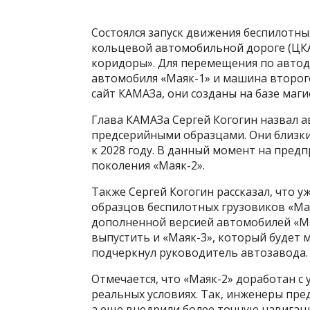
Состоялся запуск движения беспилотн
кольцевой автомобильной дороге (ЦКА
коридоры». Для перемещения по автод
автомобиля «Маяк-1» и машина второг
сайт КАМАЗа, они созданы на базе маги
Глава КАМАЗа Сергей Когогин назвал 
предсерийными образцами. Они близки
к 2028 году. В данный момент на пре
поколения «Маяк-2».
Также Сергей Когогин рассказал, что у
образцов беспилотных грузовиков «Мая
дополненной версией автомобилей «Мая
выпустить и «Маяк-3», который будет
подчеркнул руководитель автозавода.
Отмечается, что «Маяк-2» доработан с
реальных условиях. Так, инженеры пре
а еще внедрили более точную навигац