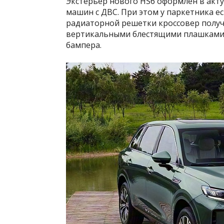
Экстерьер нового HS6 оформлен в акт
машин с ДВС. При этом у паркетника е
радиаторной решетки кроссовер получ
вертикальными блестящими плашками.
бампера.