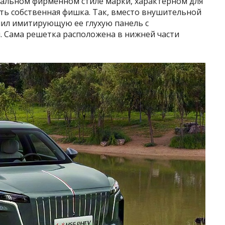
уальном фирменном стиле марки, характерном для
сть собственная фишка. Так, вместо внушительной
ил имитирующую ее глухую панель с
 Сама решетка расположена в нижней части