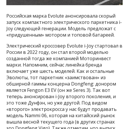
Российская марка Evolute анонсировала скорый
запуск компактного электрического паркетника i-
Joy следующей генерации. Модель предложат с
«придушенным» мотором и топовой батареей.
Электрический кроссовер Evolute i-Joy стартовал в
России в 2022 году, он стал второй моделью
созданной тогда же компанией Моторинвест
марки. Напомним, сейчас линейка бренда
включает уже шесть моделей. Как и остальные
Эволюты, тот паркетник «заимствован» из
обширной гаммы концерна Dongfeng: донором
является Fengon E3 EV (он же Seres 3). Так вот
теперь анонсирован i-Joy второго поколения, и
это тоже Дунфэн, но уже другой. Под видом
«второго» электрокросса у нас будут продавать
модель Nammi 06, которая на китайский рынок
вышла весной текущего года (в других странах
это Dongfeng Vigo). Также отметим, что выпуск