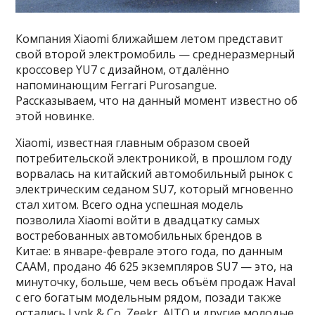
Компания Xiaomi ближайшем летом представит
свой второй электромобиль — среднеразмерный
кроссовер YU7 с дизайном, отдалённо
напоминающим Ferrari Purosangue.
Рассказываем, что на данный момент известно об
этой новинке.
Xiaomi, известная главным образом своей
потребительской электроникой, в прошлом году
ворвалась на китайский автомобильный рынок с
электрическим седаном SU7, который мгновенно
стал хитом. Всего одна успешная модель
позволила Xiaomi войти в двадцатку самых
востребованных автомобильных брендов в
Китае: в январе-феврале этого года, по данным
CAAM, продано 46 625 экземпляров SU7 — это, на
минуточку, больше, чем весь объём продаж Haval
с его богатым модельным рядом, позади также
остались Lynk & Co, Zeekr, AITO и другие молодые