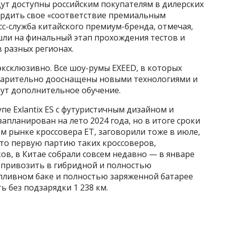
дут доступны российским покупателям в дилерских
ердить свое «соответствие премиальным
сс-служба китайского премиум-бренда, отмечая,
шли на финальный этап прохождения тестов и
 разных регионах.
 эксклюзивно. Все шоу-румы EXEED, в которых
едварительно дооснащены новыми технологиями и
дут дополнительное обучение.
пе Exlantix ES с футуристичным дизайном и
запланирован на лето 2024 года, но в итоге сроки
м рынке кроссовера ET, заговорили тоже в июле,
 что первую партию таких кроссоверов,
в, в Китае собрали совсем недавно — в январе
т привозить в гибридной и полностью
опливном баке и полностью заряженной батарее
ь без подзарядки 1 238 км.