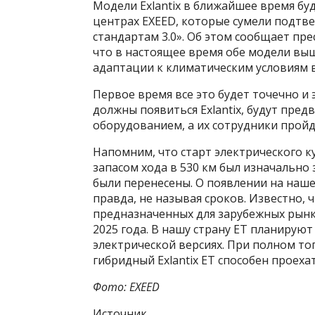
Модели Exlantix в ближайшее время бу
центрах EXEED, которые сумели подтв
стандартам 3.0». Об этом сообщает пре
что в настоящее время обе модели вы
адаптации к климатическим условиям в
Первое время все это будет точечно и
должны появиться Exlantix, будут пр
оборудованием, а их сотрудники прой
Напомним, что старт электрического ку
запасом хода в 530 км был изначально 
были перенесены. О появлении на наше
правда, не называя сроков. Известно,
предназначенных для зарубежных рынко
2025 года. В нашу страну ЕТ планирую
электрической версиях. При полном т
гибридный Exlantix ET способен проехат
Фото: EXEED
Источник