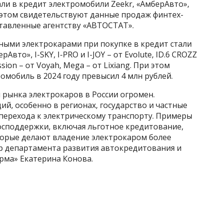
али в кредит электромобили Zeekr, «АмберАвто»,
 Об этом свидетельствуют данные продаж финтех-
тавленные агентству «АВТОСТАТ».
ными электрокарами при покупке в кредит стали
рАвто», I-SKY, I-PRO и I-JOY – от Evolute, ID.6 CROZZ
ssion – от Voyah, Mega – от Lixiang. При этом
омобиль в 2024 году превысил 4 млн рублей.
 рынка электрокаров в России огромен.
ий, особенно в регионах, государство и частные
перехода к электрическому транспорту. Примеры
споддержки, включая льготное кредитование,
оторые делают владение электрокаром более
р департамента развития автокредитования и
рма» Екатерина Конова.