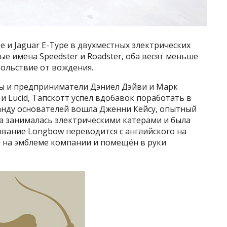
se и Jaguar E-Type в двухместных электрических
е имена Speedster и Roadster, оба весят меньше
ольствие от вождения.
 и предприниматели Дэниел Дэйви и Марк
 и Lucid, Тапскотт успел вдобавок поработать в
анду основателей вошла Дженни Кейсу, опытный
а занималась электрическими катерами и была
вание Longbow переводится с английского на
н на эмблеме компании и помещён в руки