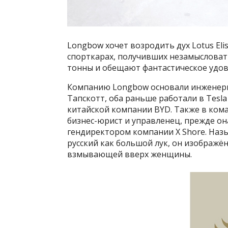
Longbow хочет возродить дух Lotus Eli
спорткарах, получивших незамысловаты
тонны и обещают фантастическое удов
Компанию Longbow основали инженеры
Тапскотт, оба раньше работали в Tesla
китайской компании BYD. Также в ком
бизнес-юрист и управленец, прежде он
гендиректором компании X Shore. Назы
русский как большой лук, он изображё
взмывающей вверх женщины.