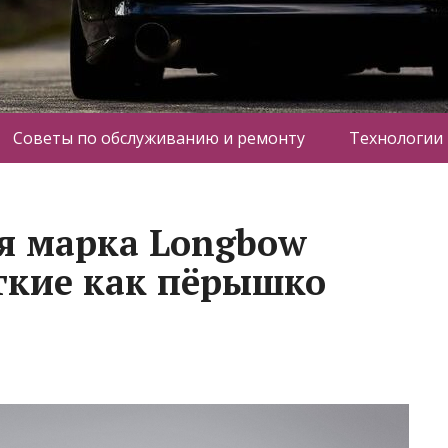
Советы по обслуживанию и ремонту
Технологии
я марка Longbow
гкие как пёрышко