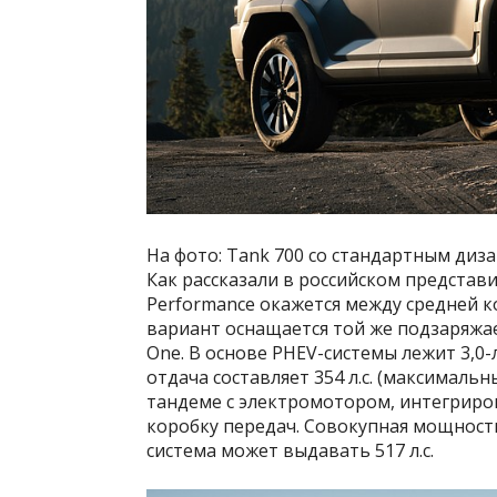
На фото: Tank 700 со стандартным диза
Как рассказали в российском представ
Performance окажется между средней ко
вариант оснащается той же подзаряжае
One. В основе PHEV-системы лежит 3,0
отдача составляет 354 л.с. (максималь
тандеме с электромотором, интегрир
коробку передач. Совокупная мощность д
система может выдавать 517 л.с.