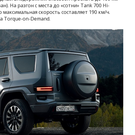
ан). На разгон с места до «сотни» Tank 700 Hi-
го максимальная скорость составляет 190 км/ч.
а Torque-on-Demand.