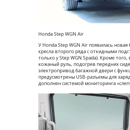
Honda Step WGN Air
У Honda Step WGN Air появилась новая 
кресла второго ряда с откидными подс
только у Step WGN Spada). Кроме того
кожаный руль, подогрев передних сид
электропривод багажной двери с функц
предусмотрены USB-разъемы для заряд
дополнен системой мониторинга «слепы