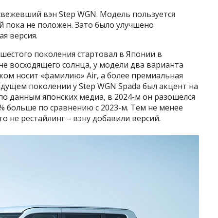
вежевший вэн Step WGN. Модель пользуется
й пока не положен. Зато было улучшено
ая версия.
шестого поколения стартовал в Японии в
ане восходящего солнца, у модели два варианта
ом носит «фамилию» Air, а более премиальная
ыдущем поколении у Step WGN Spada был акцент на
по данным японских медиа, в 2024-м он разошелся
5% больше по сравнению с 2023-м. Тем не менее
о не рестайлинг – вэну добавили версий.