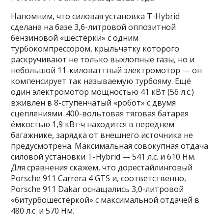
Напомним, что силовая установка T-Hybrid
сделана на базе 3,6-литровой оппозитной
бензиновой «шестёрки» с одним
турбокомпрессором, крыльчатку которого
раскручивают не только выхлопные газы, но и
небольшой 11-киловаттный электромотор — он
компенсирует так называемую турбояму. Ещё
один электромотор мощностью 41 кВт (56 л.с.)
вживлён в 8-ступенчатый «робот» с двумя
сцеплениями. 400-вольтовая тяговая батарея
ёмкостью 1,9 кВт·ч находится в переднем
багажнике, зарядка от внешнего источника не
предусмотрена. Максимальная совокупная отдача
силовой установки T-Hybrid — 541 л.с. и 610 Нм.
Для сравнения скажем, что дорестайлинговый
Porsche 911 Carrera 4 GTS и, соответственно,
Porsche 911 Dakar оснащались 3,0-литровой
«битурбошестёркой» с максимальной отдачей в
480 л.с. и 570 Нм.