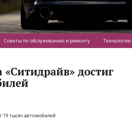
Советы по обслуживанию и ремонту
Технологии
 «Ситидрайв» достиг
билей