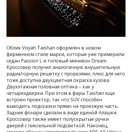
Облик Voyah Taishan оформлен в новом
фирменном стиле марки, которые уже примерили
седан Passion L и топовый минивэн Dream.
Кроссовер получил аналогичную внушительную
радиаторную решетку с прорезями, плюс для него
тоже доступна двухцветная окраска кузова.
Двухэтажная головная оптика – как у
четырехдверки. При этом в фары Taishan еще
встроен проектор, так что SUV способен
выводить подсказки прямо на проезжую часть.
Задние фонари сделали в виде единой плашки.
Кроссовер также имеет полускрытые ручки
дверей с пиксельной подсветкой. Наконец,
модели обещан автопилот Huawei ADS 4.0 Ultra с