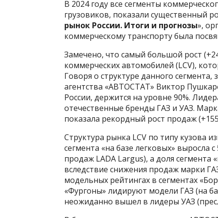
В 2024 году все сегменты коммерческо
грузовиков, показали существенный ро
рынок России. Итоги и прогнозы
», о
коммерческому транспорту была посвящ
Замечено, что самый большой рост (+2
коммерческих автомобилей (LCV), кото
Говоря о структуре данного сегмента,
агентства «АВТОСТАТ» Виктор Пушкаре
России, держится на уровне 90%. Лиде
отечественные бренды ГАЗ и УАЗ. Марк
показала рекордный рост продаж (+155
Структура рынка LCV по типу кузова и
сегмента «на базе легковых» выросла с
продаж LADA Largus), а доля сегмента
вследствие снижения продаж марки ГАЗ 
модельных рейтингах в сегментах «Бо
«Фургоны» лидируют модели ГАЗ (на ба
неожиданно вышел в лидеры УАЗ (пресл