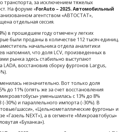
го транспорта, за исключением тяжелых
ст. На форуме «
ForAuto – 2025. Автомобильный
рганизованном агентством «АВТОСТАТ»,
ена отдельная сессия.
4%) в прошедшем году отмечен у легких
рые были проданы в количестве 112 тысяч единиц.
 заместитель начальника отдела аналитики
в напомнил, что доля LCV, произведенных в
рами рынка здесь стабильно выступают
а LADA, восстановив сборку фургонов Largus,
%).
зменилась незначительно. Вот только доля
 5% до 11% (опять же за счет восстановления
 «микроавтобусы» уменьшилась с 13% до 8%
(-30%) и параллельного импорта (-30%). В
ртовые/шасси», «Цельнометаллические фургоны» и
зе «Газель NEXT»), а в сегменте «Микроавтобусы»
овутая «Буханка»).