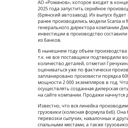
АО «Романов», которое входит в конце
2025 года запустить серийное произв
(Брянский автозавод). Их выпуск будет
ранее производились модели Scania и 
генерального директора компании Дми
инвестиции в производство составили 
из банков.
В нынешнем году объем производства 
т.к. не все поставщики подтвердили 
количество деталей, отметил Гречухин.
оцениваться уже по фактически произ
запланировано произвести порядка 60
мощности 2 000 экземпляров в год. Что
осуществлять созданная дилерская сеть
на сайте компании. Продажи начнутся д
Известно, что вся линейка производи
грузовики (колесная формула 6х6). Она 
перевозки сыпучих, навалочных и други
спальными местами, а также грузовико