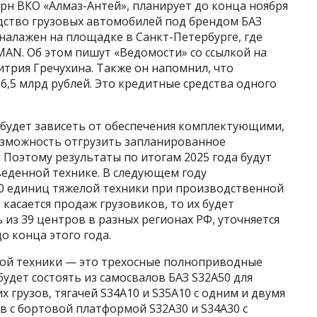
рн ВКО «Алмаз-Антей», планирует до конца ноября
одство грузовых автомобилей под брендом БАЗ
 налажен на площадке в Санкт-Петербурге, где
MAN. Об этом пишут «Ведомости» со ссылкой на
трия Гречухина. Также он напомнил, что
6,5 млрд рублей. Это кредитные средства одного
будет зависеть от обеспечения комплектующими,
возможность отгрузить запланированное
 Поэтому результаты по итогам 2025 года будут
веденной технике. В следующем году
0 единиц тяжелой техники при производственной
 касается продаж грузовиков, то их будет
 из 39 центров в разных регионах РФ, уточняется
о конца этого года.
мой техники — это трехосные полноприводные
будет состоять из самосвалов БАЗ S32A50 для
х грузов, тягачей S34A10 и S35A10 с одним и двумя
в с бортовой платформой S32A30 и S34A30 с