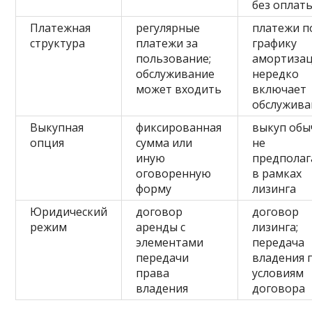
без оплат
Платежная
регулярные
платежи п
структура
платежи за
графику
пользование;
амортизац
обслуживание
нередко
может входить
включает
обслужива
Выкупная
фиксированная
выкуп обы
опция
сумма или
не
иную
предполаг
оговоренную
в рамках
форму
лизинга
Юридический
договор
договор
режим
аренды с
лизинга;
элементами
передача
передачи
владения 
права
условиям
владения
договора