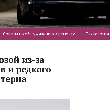
Советы по обслуживанию и ремонту
Технологии
озой из-за
в и редкого
ттерна