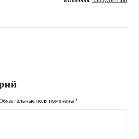
Источник:
happycoin.club
рий
Обязательные поля помечены
*