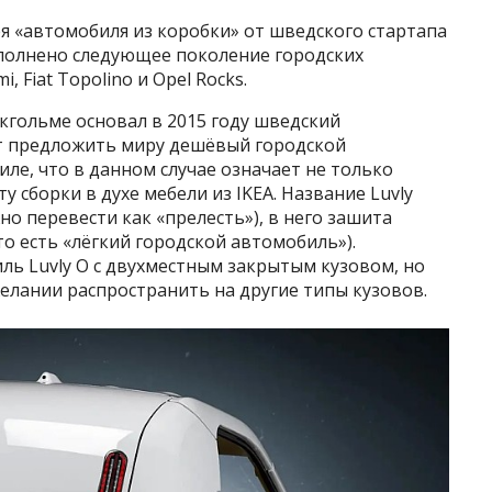
ея «автомобиля из коробки» от шведского стартапа
ыполнено следующее поколение городских
 Fiat Topolino и Opel Rocks.
окгольме основал в 2015 году шведский
т предложить миру дешёвый городской
ле, что в данном случае означает не только
 сборки в духе мебели из IKEA. Название Luvly
но перевести как «прелесть»), в него зашита
 то есть «лёгкий городской автомобиль»).
ь Luvly O с двухместным закрытым кузовом, но
елании распространить на другие типы кузовов.