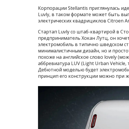
Корпорации Stellantis приглянулась ид
Luvly, в таком формате может быть в
электрических квадрициклов Citroen Ami,
Стартап Luvly со штаб-квартирой в Ст
предприниматель Хокан Лутц, он хоче
электромобиль в типично шведском сти
минималистичным дизайн, но и простоту
похоже на английское слово lovely (мож
аббревиатура LUV (Light Urban Vehicle,
Дебютной моделью будет электромобил
принцип его конструкции можно при ж