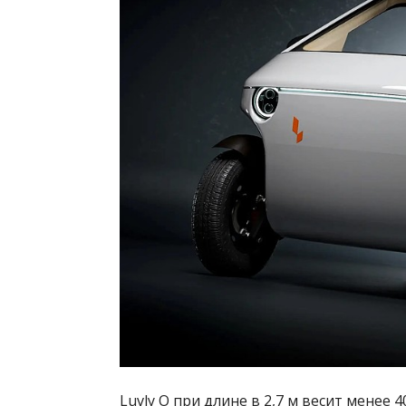
Luvly O при длине в 2,7 м весит менее 