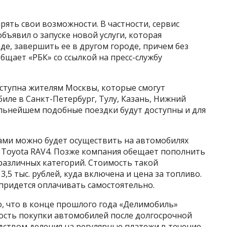
ять свои возможности. В частности, сервис
ъявил о запуске новой услуги, которая
де, завершить ее в другом городе, причем без
бщает «РБК» со ссылкой на пресс-службу
доступна жителям Москвы, которые смогут
ле в Санкт-Петербург, Тулу, Казань, Нижний
альнейшем подобные поездки будут доступны и для
ами можно будет осуществить на автомобилях
ion, Toyota RAV4. Позже компания обещает пополнить
азличных категорий. Стоимость такой
,5 тыс. рублей, куда включена и цена за топливо.
придется оплачивать самостоятельно.
, что в конце прошлого года «Делимобиль»
сть покупки автомобилей после долгосрочной
дством деления на регулярные платежи в течение