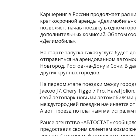
Каршеринг в России продолжает расшир
краткосрочной аренды «Делимобиль» об
позволяет, начав поездку в одном горо
дополнительных комиссий. Об этом соо
«Делимобиль».
На старте запуска такая услуга будет 
отправиться на арендованном автомоби
Новгород, Ростов-на-Дону и Сочи. В д
других крупных городов.
На первом этапе поездки между город
Jaecoo J7, Chery Tiggo 7 Pro, Haval Jol
свой автопарк новыми автомобилями р
междугородней поездки начинается от 3
А вот проезд по платным магистралям 
Ранее агентство «АВТОСТАТ» сообщало
предоставил своим клиентам возможно
аренды. Стоимость формируется посре