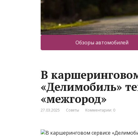
Обзоры автомобилей
В каршеринговом
«Делимобиль» те
«межгород»
27.03.2025
Советы
Комментарии: 0