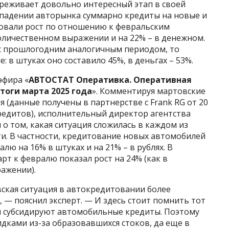
ереживает довольно интересный этап в своей
м падении авторынка суммарно кредиты на новые и
вали рост по отношению к февральским
количественном выражении и на 22% – в денежном.
 с прошлогодним аналогичным периодом, то
 в штуках оно составило 45%, в деньгах – 53%.
эфира «
АВТОСТАТ Оперативка. Оперативная
тоги марта 2025 года
». Комментируя мартовские
 (данные получены в партнерстве с Frank RG от 20
едитов), исполнительный директор агентства
 о том, какая ситуация сложилась в каждом из
ти. В частности, кредитование новых автомобилей
ю на 16% в штуках и на 21% – в рублях. В
т к февралю показал рост на 24% (как в
ажении).
вская ситуация в автокредитовании более
, — пояснил эксперт. — И здесь стоит помнить тот
ки субсидируют автомобильные кредиты. Поэтому
идками из-за образовавшихся стоков, да еще в