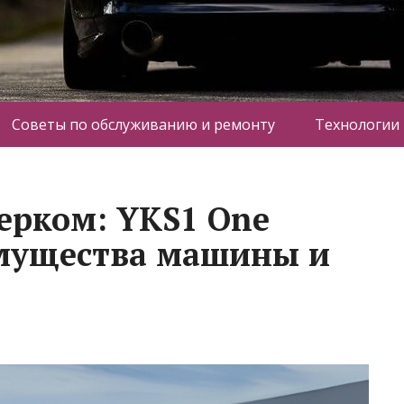
Советы по обслуживанию и ремонту
Технологии
терком: YKS1 One
мущества машины и