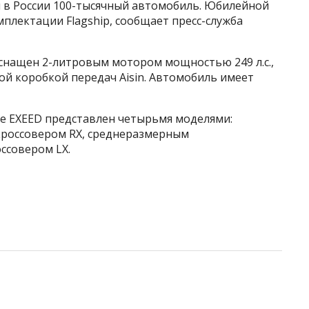
л в России 100-тысячный автомобиль. Юбилейной
мплектации Flagship, сообщает пресс-служба
 оснащен 2-литровым мотором мощностью 249 л.с.,
той коробкой передач Aisin. Автомобиль имеет
е EXEED представлен четырьмя моделями:
россовером RX, среднеразмерным
ссовером LX.