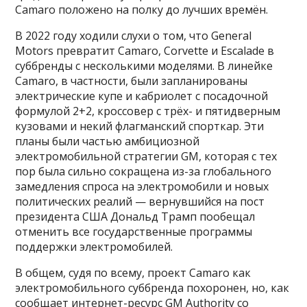
Camaro положено на полку до лучших времён.
В 2022 году ходили слухи о том, что General
Motors превратит Camaro, Corvette и Escalade в
суббренды с несколькими моделями. В линейке
Camaro, в частности, были запланированы
электрические купе и кабриолет с посадочной
формулой 2+2, кроссовер с трёх- и пятидверным
кузовами и некий флагманский спорткар. Эти
планы были частью амбициозной
электромобильной стратегии GM, которая с тех
пор была сильно сокращена из-за глобального
замедления спроса на электромобили и новых
политических реалий — вернувшийся на пост
президента США Дональд Трамп пообещал
отменить все государственные программы
поддержки электромобилей.
В общем, судя по всему, проект Camaro как
электромобильного суббренда похоронен, но, как
сообщает интернет-ресурс GM Authority со