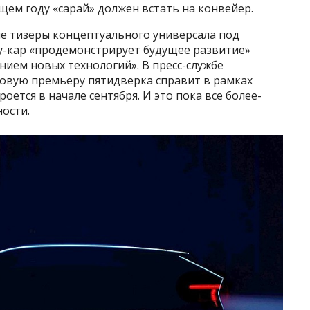
щем году «сарай» должен встать на конвейер.
е тизеры концептуального универсала под
оу-кар «продемонстрирует будущее развитие»
нием новых технологий». В пресс-службе
ровую премьеру пятидверка справит в рамках
ется в начале сентября. И это пока все более-
ости.