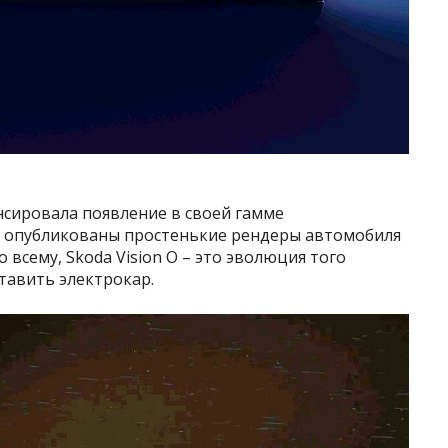
нсировала появление в своей гамме
ли опубликованы простенькие рендеры автомобиля
 всему, Skoda Vision O – это эволюция того
тавить электрокар.