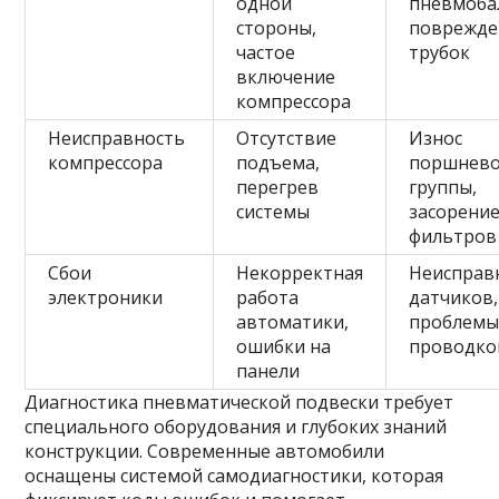
одной
пневмоба
стороны,
поврежде
частое
трубок
включение
компрессора
Неисправность
Отсутствие
Износ
компрессора
подъема,
поршнев
перегрев
группы,
системы
засорени
фильтров
Сбои
Некорректная
Неисправ
электроники
работа
датчиков,
автоматики,
проблемы
ошибки на
проводко
панели
Диагностика пневматической подвески требует
специального оборудования и глубоких знаний
конструкции. Современные автомобили
оснащены системой самодиагностики, которая