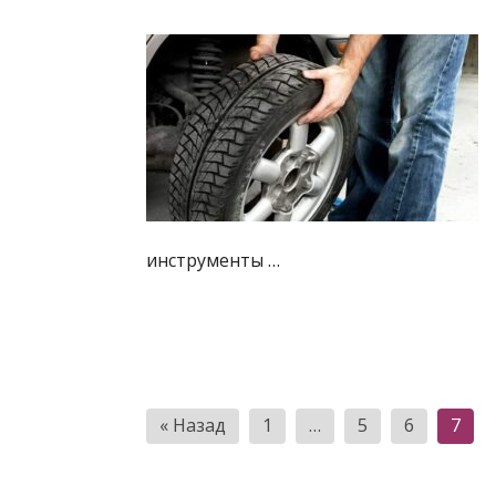
инструменты …
Пагинация
« Назад
1
…
5
6
7
записей